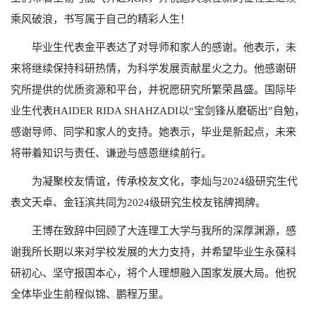
乘风破浪，书写属于自己的精彩人生！
毕业生代表金平表达了对导师和家人的感谢。他表示，未
来将继续保持科研热情，为科学发展贡献星火之力。他感谢研
究所提供的优质资源和平台，并祝愿研究所繁荣昌盛。国际毕
业生代表HAIDER RIDA SHAHZADI
以“宝剑锋从磨砺出”自勉，
感谢导师、同学和家人的支持。她表示，毕业是新起点，未来
将带着知识与责任、谦逊与感恩继续前行。
为凝聚校友情谊，传承校友文化，李灿与2024
级研究生代
表文天卓、金钰滨共同为
2024
级研究生校友铭牌揭牌。
王博在致辞中回顾了大连理工大学与我所的深厚渊源，感
谢我所长期以来对学校发展的大力支持，并希望毕业生永葆科
研初心、坚守报国本心，将个人理想融入国家发展大局。他祝
全体毕业生前程似锦、鹏程万里。