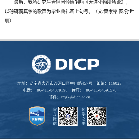
最后，我所研究生合唱团倾情唱响《大连化物所所歌》，
以磅礴而真挚的歌声为毕业典礼画上句号。（文/
曹家铭 图
/
孙世
朋）
地址：辽宁省大连市沙河口区中山路457号 邮编：116023
电话：+86-411-84379198 传真：+86-411-84691570
邮件：
xxgk@dicp.ac.cn