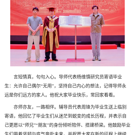
言短情真，句句入心。导师代表杨维慎研究员寄语毕业
生：允许自己偶尔“无用”，坚持自己内心的想法，记得导师永
远是你们远方的家人。他祝大家毕业快乐，常回家看看。
亦师亦友，一路相伴。辅导员代表周锋为毕业生送上临别
寄语，他回忆了毕业生们从迷茫到蜕变的成长历程，并表示自
己更愿以“师兄”“朋友”的身份倾听陪伴、搭建桥梁。他鼓励毕业
生们带着坚韧与底气奔赴未来，并祝愿大家在新的征程上继续