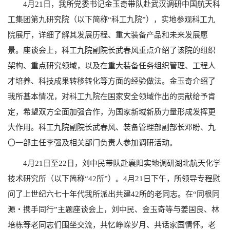
4
月
21
日，我所党委书记金玉奇带队赴武汉调研中国航天科
工集团第九研究院（以下简称“科工九院”），实地参观科工九
院展厅，详细了解其发展历程、重大装备产品和未来发展愿
景。座谈会上，科工九院副院长武春风重点介绍了该院的组织
架构、重点研究领域，以及在重大装备任务组织管理、工程人
才培养、科技成果转移转化等方面的经验做法。金玉奇介绍了
我所基本情况，对科工九院在国家安全领域作出的贡献给予肯
定，希望双方全面加强合作，为国家新域新质力量形成发挥更
大作用。科工九院副院长武春风、装备管理部副部长邓盼、九
〇一部主任李强及相关部门负责人参加调研活动。
4
月
21
日至
22
日，刘中民带队赴襄阳实地调研湖北航天化学
技术研究所（以下简称“
42
所”）。
4
月
21
日下午，所领导专程慰
问了上世纪六七十年代我所派出共建
42
所的老同志。在“同根同
源
・携手同行”主题座谈会上，刘中民、金玉奇等与姜国良、林
培栋等老同志们围坐交流，共忆峥嵘岁月、共话家国情怀。老