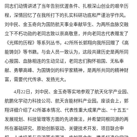
同志们动情讲述了当年告别优渥条件、扎根深山创业的艰辛历
程，深情回忆了在我所打下的扎实科研功底和严谨治学作风。
刘中民、金玉奇向为国防航天事业奉献毕生、为两所血脉交融
立下不朽功勋的老同志致以崇高敬意，并向老同志代表赠发了
《光辉的历程》等系列丛书，42
所所长郭翔向我所回赠了《高
能铸剑》等书籍。与会人员一致认为，这段共建历史是两所同
心报国、血脉相连的生动见证，老同志们胸怀祖国、无私奉
献、勇攀高峰、为国铸剑的科学家精神，是两所共同的精神财
富，需要代代传承、发扬光大。
4
月
22
日，刘中民、金玉奇等实地参观了航天化学产业园、
航鹏化学动力科技公司、航天含能材料产业园。座谈会上，郭
翔详细介绍了
42
所基本情况、代表性重大成果产出、“十五五”
发展规划、科技管理等方面的先进做法，并希望同根同源的两
所在基础研究、原始创新驱动、关键技术开发、项目联合申