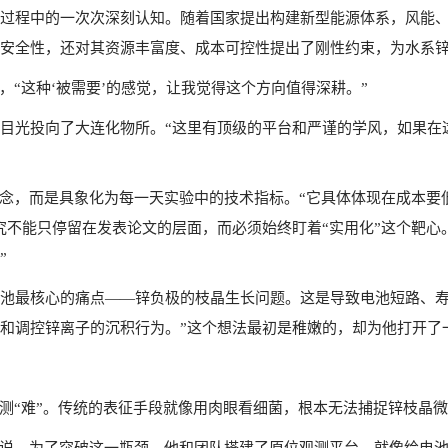
过程中的一次次深刻认知。随着国家提出构建新型能源体系，风能
安全性，还对其资源丰富度、成本可控性提出了刚性约束，为水系
，“这种‘被需要’的感觉，让我觉得这个方向值得深耕。”
目光投向了大连化物所。“这里有顶级的平台和严谨的学风，如果在
概念，而是具象化为每一天实验中的技术指标。“它具体体现在成本
究不能只停留在发表论文的层面，而必须始终盯着“实用化”这个靶心
”
池最核心的痛点——锌负极的枝晶生长问题。这是导致电池短路、寿
和调控锌离子的沉积行为。”这个想法最初是稚嫩的，却为他打开了
观测“难”。传统的表征手段就像用肉眼看细菌，根本无法捕捉锌枝晶