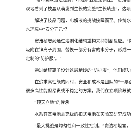
“看不到就没法理解，不理解就没法调控。”窦浩
观地看到了枝晶从萌发到生长的完整“生长轨迹”。这
解决了枝晶问题，电解液的挑战接踵而至。传统水
水环境中“安分守己”？
窦浩桢想到通过溶剂化结构重构来抑制副反应。“你可
吸附在锌离子周围，替换一部分有害的水分子，形成一
定制的‘防护服’。”
通过给锌离子设计这层精妙的“防护服”，他们成
在追求高性能的同时，安全和成本是团队的“一票
很多高性能但昂贵或不稳定的方案，我们在立项阶段就
“顶天立地”的传承
水系锌基电池毫克级的扣式电池在实验室研究成功
“最大挑战是均匀性和一致性控制。”窦浩桢坦言