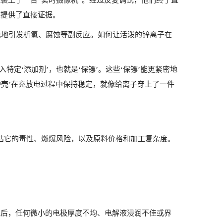
装上了一台“实时摄像机”。经过反复调试，他们终于直
液提供了直接证据。
免地引发析氢、腐蚀等副反应。如何让活泼的锌离子在
特定‘添加剂’，也就是‘保镖’。这些‘保镖’能更紧密地
护壳’在充放电过程中保持稳定，就像给离子穿上了一件
评估它的毒性、燃爆风险，以及原料价格和加工复杂度。
池后，任何微小的电极厚度不均、电解液浸润不佳或界