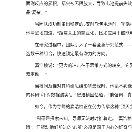
面副反应的累积，都会被无限放大，导致电池提前失效
品’复杂。”
当团队成功制备出稳定的5安时软包电池时，窦浩
他清醒地知道，“距离真正的商业化，比如应用于储能
在研究过程中，团队引入了一套全新研究范式——
选数千种组合，快速锁定最有潜力的方向。
窦浩桢说：“更大的冲击在于思维方式的转变。它要
双驱动’。”
当被问及谁对其科研思维影响最深时，他毫不犹豫
的科研’和‘对数据诚实’。”窦浩桢回忆道，“他强调
如今，作为导师的窦浩桢正在努力传承这种“顶天立
“科研是探索未知，导师无法时时推着走。”窦浩桢
睛’，但驱动他们前进的‘心脏’必须是源于内心的好奇与