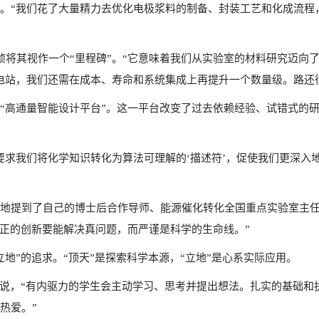
。“我们花了大量精力去优化电极浆料的制备、封装工艺和化成流程
桢将其视作一个“里程碑”。“它意味着我们从实验室的材料研究迈向
电站，我们还需在成本、寿命和系统集成上再提升一个数量级。路还
“高通量智能设计平台”。这一平台改变了过去依赖经验、试错式的
求我们将化学知识转化为算法可理解的‘描述符’，促使我们更深入地
地提到了自己的博士后合作导师、能源催化转化全国重点实验室主任
，真正的创新要能解决真问题，而严谨是科学的生命线。”
地”的追求。“顶天”是探索科学本源，“立地”是心系实际应用。
说，“有内驱力的学生会主动学习、思考并提出想法。扎实的基础和执
热爱。”