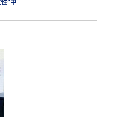
性”中
】