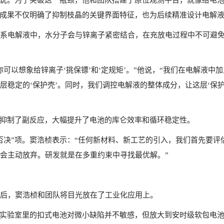
桢说。为了突破这一瓶颈，他和团队搭建了原位观测平台，就像给电池
项成果不仅明确了抑制枝晶的关键界面特征，也为后续精准设计电解
系电解液中，水分子会与锌离子紧密结合，在充放电过程中不可避
以想象给锌离子‘挑保镖’和‘定规矩’。”他说，“我们在电解液中加入
层稳定的‘保护壳’。同时，我们调控电解液的整体成分，让这层‘保
功抑制了副反应，大幅提升了电池的库仑效率和循环稳定性。
否决”项。窦浩桢表示：“任何新材料、新工艺的引入，我们首先要
会主动放弃。研发就是在多重约束中寻找最优解。”
后，窦浩桢和团队将目光放在了工业化应用上。
，实验室里的扣式电池对微小缺陷并不敏感，但放大到安时级软包电