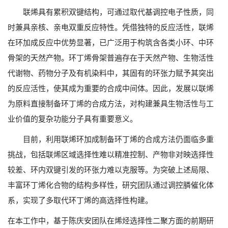
联烯具有累积双键结构，可通过取代基调控电子性质，同
时兼具亲核、亲电双重反应特性。凭借独特的反应活性，联烯
在环加成反应中优势显著，已广泛用于构筑含各类小环、中环
骨架的天然产物。环丁烯骨架普遍存在于天然产物、生物活性
代谢物、药物分子及有机染料中，其固有的环张力赋予其突出
的反应活性，使其成为重要的合成中间体。因此，发展以联烯
为原料直接制备环丁烯的合成方法，对构建兼具生物活性与工
业价值的复杂功能分子具有重要意义。
目前，利用联烯环加成制备环丁烯的合成方法仍面临多重
挑战，包括联烯区域选择性难以精准控制、产物非对映选择性
较差、环内双键引发的环张力难以克服等。为突破上述局限、
丰富环丁烯化合物的结构多样性，研究团队通过调控膦催化体
系，实现了多取代环丁烯的高选择性构建。
在本工作中，基于陈庆安团队在烯烃选择性二聚方面的前期研