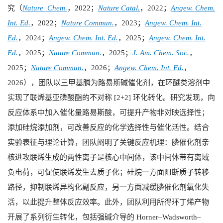
究（
Nature Chem.
，
2022
；
Nature Catal.
，
2022
；
Angew. Chem.
Int. Ed.
，
2022
；
Nature Commun.
，
2023
；
Angew. Chem. Int.
Ed.
，
2024
；
Angew. Chem. Int. Ed.
，
2025
；
Angew. Chem. Int.
Ed.
，
2025
；
Nature Commun.
，
2025
；
J. Am. Chem. Soc.
，
2025
；
Nature Commun.
，
2026
；
Angew. Chem. Int. Ed.
，
2026
），团队以三甲基膦为路易斯碱催化剂，在环醚类溶剂中
实现了联烯基亚磷酸酯的不对称
[2+2]
环化转化。研究发现，向
反应体系中加入催化量路易斯酸，可提升产物非对映选择性；
添加硅烷添加剂，可改善反应的化学选择性与催化活性。结合
实验表征与理论计算，团队阐明了关键反应机理：膦催化剂亲
核进攻联烯生成的两性离子是核心中间体，该中间体带有离域
负电荷，可促使联烯发生去质子化；硅烷一方面阻断质子转移
路径，抑制联烯异
构化副反应，另一方面减缓膦催化剂氧化失
活，以此提升整体反应效率。此外，团队利用所得环丁烯产物
开展了系列衍生转化，包括强碱介导的
Horner–Wadsworth–