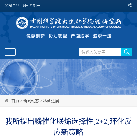
2026年8月10日 星期一
Toggle
navigation
首页
>
新闻动态
>
科研进展
我所提出膦催化联烯选择性[2+2]环化反
应新策略