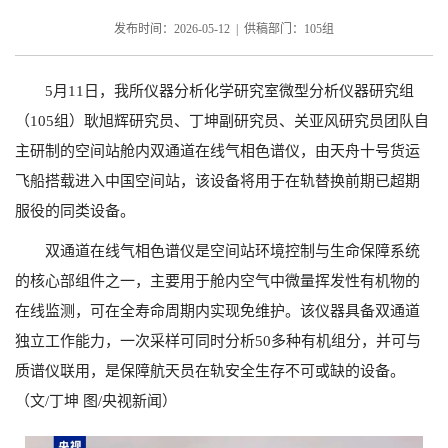
发布时间：2026-05-12 | 供稿部门：105组
5
月
11
日，我所仪器分析化学研究室微型分析仪器研究组
（
105
组）耿旭辉研究员、丁坤副研究员、关亚风研究员团队自
主研制的
空间站舱内双通道在线气相色谱仪，由天舟十号货运
飞船搭载进入中国空间站，该设备将用于在轨替换前期已超期
服役的同类设备。
双通道在线气相色谱仪是空间站环境控制与生命保障系统
的核心部组件之一，主要用于舱内空气中微量挥发性有机物的
在线监测，可在全寿命周期内实现免维护。该仪器具备双通道
独立工作能力，一次采样可同时分析
50
多种有机组分，并可与
质谱仪联用，是保障航天员在轨安全生存不可或缺的设备。
（文
/
丁坤 图
/
央视新闻）