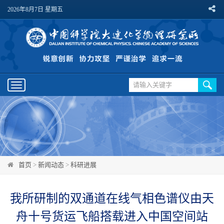
2026年8月7日 星期五
Toggle
navigation
首页
>
新闻动态
>
科研进展
我所研制的双通道在线气相色谱仪由天
舟十号货运飞船搭载进入中国空间站