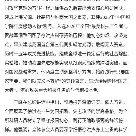
国攻坚克难的奋斗征程。徐洪杰先后带出两支核心科研团队，
建成上海光源、钍基熔盐堆两大国之重器，获评
2025
年“中国科
学院年度感动人物”称号、入选
2026
年全国“最美科技工作者”。
贺战军细致回顾了徐洪杰科研拓路历程：他初心如炬、攻坚克
难，牵头建成我国首台第三代同步辐射光源；敢闯无人赛道，
历时十五年攻关先进核能，建成全球唯一稳定运行的钍基熔盐
实验堆，推动我国先进核能实现从跟跑到领跑的跨越突破。面
对国家战略需求，他两度主动调整科研方向，始终践行“只要国
家需要，我们就应义不容辞”的铮铮誓言，生动诠释胸怀“国之
大者”、潜心攻关重大科技任务的时代楷模本色。
王峰在总结讲话中指出，整场报告深情详实、催人奋进，
全面展现了徐洪杰一生为国拓路、矢志攻坚的崇高品格，为全
所科研人员树立了坚守报国初心、践行正确政绩观的鲜活榜
样。他强调，全体参会人员要深学细悟徐洪杰身上宝贵的科学