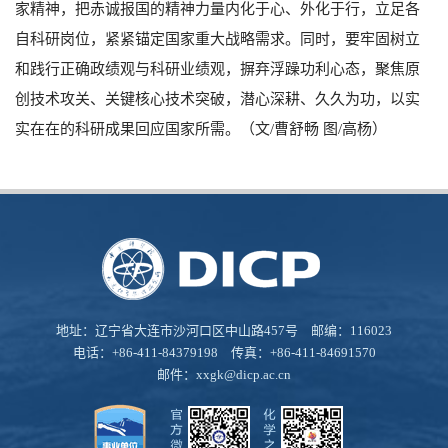
家精神，把赤诚报国的精神力量内化于心、外化于行，立足各
自科研岗位，紧紧锚定国家重大战略需求。同时，要牢固树立
和践行正确政绩观与科研业绩观，摒弃浮躁功利心态，聚焦原
创技术攻关、关键核心技术突破，潜心深耕、久久为功，以实
实在在的科研成果回应国家所需。（文
/
曹舒畅 图
/
高杨）
地址：辽宁省大连市沙河口区中山路457号 邮编：116023
电话：+86-411-84379198 传真：+86-411-84691570
邮件：
xxgk@dicp.ac.cn