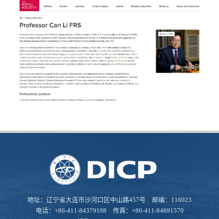
地址：辽宁省大连市沙河口区中山路457号 邮编：116023
电话：+86-411-84379198 传真：+86-411-84691570