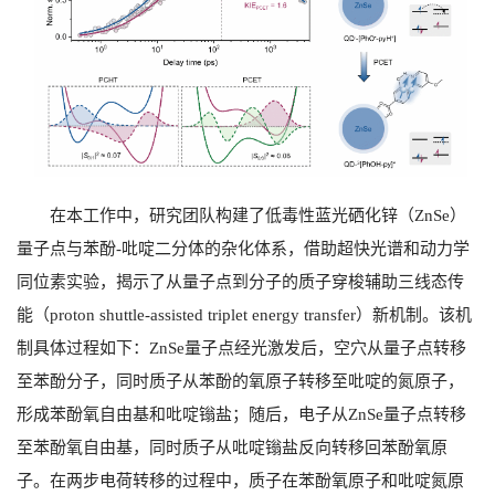
在本工作中，研究团队构建了低毒性蓝光硒化锌（ZnSe）
量子点与苯酚-吡啶二分体的杂化体系，借助超快光谱和动力学
同位素实验，揭示了从量子点到分子的质子穿梭辅助三线态传
能（proton shuttle-assisted triplet energy transfer）新机制。该机
制具体过程如下：ZnSe量子点经光激发后，空穴从量子点转移
至苯酚分子，同时质子从苯酚的氧原子转移至吡啶的氮原子，
形成苯酚氧自由基和吡啶𬭩盐；随后，电子从ZnSe量子点转移
至苯酚氧自由基，同时质子从吡啶𬭩盐反向转移回苯酚氧原
子。在两步电荷转移的过程中，质子在苯酚氧原子和吡啶氮原