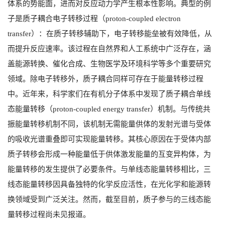
体系的势能面，进而对反应动力学产生根本性影响。典型的例
子是质子耦合电子转移过程（proton-coupled electron
transfer）：在质子转移辅助下，电子转移能垒被有效降低，从
而提升反应速率。该过程在自然界和人工系统中广泛存在，涵
盖能源转换、催化合成、生物医学及环境科学等多个重要研究
领域。除电子转移外，质子耦合同样可存在于能量转移过程
中。近年来，科学家们在有机分子体系中发现了质子耦合单线
态能量转移（proton-coupled energy transfer）机制。与传统共
振能量转移机制不同，该机制无需能量供体的发射光谱与受体
的吸收光谱重叠即可实现能量转移。其核心原因在于受体内部
质子转移会形成一种能量低于供体激发能量的互变异构体，为
能量转移的发生提供了必要条件。与单线态能量转移相比，三
线态能量转移因具备独特的化学反应活性，在光化学和能源转
换领域受到广泛关注。然而，截至目前，质子参与的三线态能
量转移过程尚未见报道。