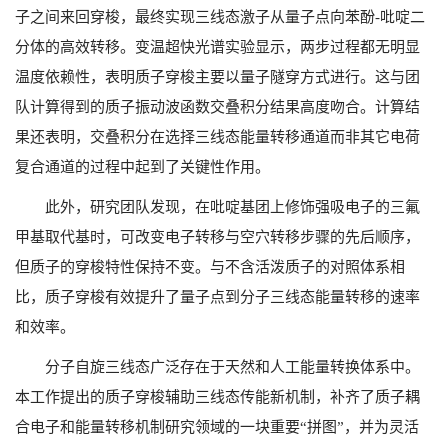
子之间来回穿梭，最终实现三线态激子从量子点向苯酚-吡啶二
分体的高效转移。变温超快光谱实验显示，两步过程都无明显
温度依赖性，表明质子穿梭主要以量子隧穿方式进行。这与团
队计算得到的质子振动波函数交叠积分结果高度吻合。计算结
果还表明，交叠积分在选择三线态能量转移通道而非其它电荷
复合通道的过程中起到了关键性作用。
此外，研究团队发现，在吡啶基团上修饰强吸电子的三氟
甲基取代基时，可改变电子转移与空穴转移步骤的先后顺序，
但质子的穿梭特性保持不变。与不含活泼质子的对照体系相
比，质子穿梭有效提升了量子点到分子三线态能量转移的速率
和效率。
分子自旋三线态广泛存在于天然和人工能量转换体系中。
本工作提出的质子穿梭辅助三线态传能新机制，补齐了质子耦
合电子和能量转移机制研究领域的一块重要“拼图”，并为灵活