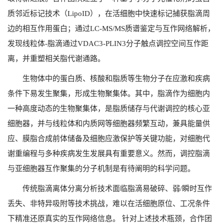
质邻近标记技术（
LipoID
），在活细胞中快速标记捕获脂滴周
边的相互作用蛋白；通过
LC-MS/MS
质谱鉴定与互作网络解析，
发现线粒体
-
脂滴通过
VDAC3-PLIN3
分子触点调控空间互作距
离，并重塑相关脂代谢通路。
生物体中的蛋白质、核酸和脂质等生物分子在应激和疾病
条件下易发生聚集，形成生物聚集体。其中，脂滴作为细胞内
一种高度动态的生物聚集体，是脂质储存与代谢调控的核心亚
细胞器，并与线粒体和内质网等细胞器频繁互动，兼具能量供
应、膜脂合成前体储备及细胞应激保护等关键功能，对细胞代
谢重编程与多种疾病发生发展具有重要意义。然而，调控脂滴
与亚细胞器互作聚集的分子机制是有待阐明的科学问题。
传统脂滴离体分离分析技术面临脂滴易破碎、弱
/
瞬时互作
丢失、非特异吸附等技术挑战，难以在活细胞原位、工况条件
下精准还原真实的互作网络信息。 针对上述技术瓶颈，合作团