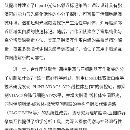
队提出并建立了
LipoID
光催化邻近标记策略：通过设计具有脂
滴靶向能力与光催化活性的小分子探针，可富集于活细胞脂滴
微环境；温和短时光照触发探针产生活性中间体，介导脂滴邻
近区域蛋白质的快速标记。随后，合作团队建立了富集纯化与
高分辨质谱鉴定方法，实现了脂滴互作蛋白组的高覆盖精准解
析，覆盖多类脂代谢相关酶与调控因子，验证了其用于脂滴互
作网络解析的可靠性。
进一步，合作团队聚焦“调控脂滴与亚细胞器互作聚集的分
子机制是什么？”这一核心科学问题，利用
LipoID
比较蛋白组学
技术研究发现“
PLIN3-VDAC3-ATP-
线粒体互作”的调控轴，即抑
制
VDAC3
会降低细胞
ATP
水平，并增大脂滴
-
线粒体空间距离，
同时伴随脂滴
-
线粒体
-
微管空间耦联的重构与脂质代谢通路
（
TAG/CE/FFA
等）的系统性改变。该研究为理解脂滴
-
亚细胞器
聚集互作提供了组学分析工具，为深入探索代谢与神经退行性