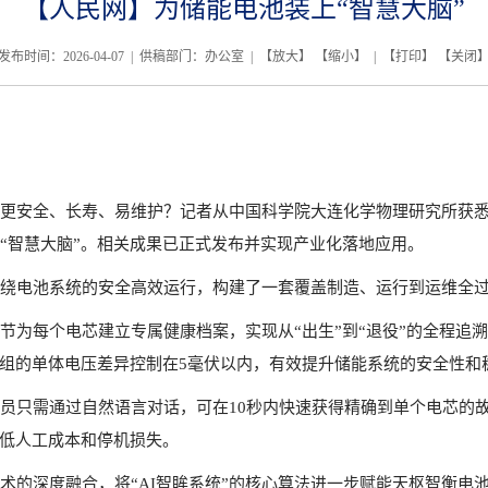
【人民网】为储能电池装上“智慧大脑”
发布时间：2026-04-07 | 供稿部门：办公室 | 【
放大
】 【
缩小
】 | 【
打印
】 【
关闭
能电池更安全、长寿、易维护？记者从中国科学院大连化学物理研究所
上“智慧大脑”。相关成果已正式发布并实现产业化落地应用。
绕电池系统的安全高效运行，构建了一套覆盖制造、运行到运维全
环节为每个电芯建立专属健康档案，实现从“出生”到“退役”的全程追
池组的单体电压差异控制在5毫伏以内，有效提升储能系统的安全性和
维人员只需通过自然语言对话，可在10秒内快速获得精确到单个电芯
降低人工成本和停机损失。
术的深度融合，将“AI智眸系统”的核心算法进一步赋能天枢智衡电