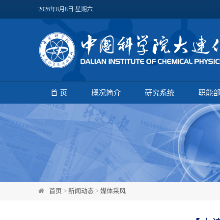
2026年8月8日 星期六
首 页
概况简介
研究系统
职能
首页
>
新闻动态
>
媒体采风