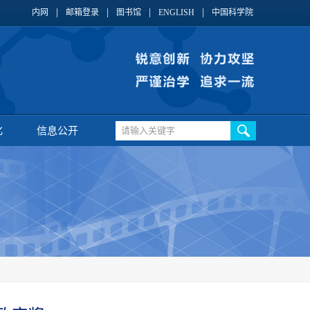
内网
邮箱登录
图书馆
ENGLISH
中国科学院
化
信息公开