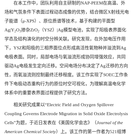
在本工作中，团队利用自主研制的
NAP-PEEM
在高温、外
场和气氛条件下表面过程动态成像的优势，结合微区
X
射线光电
子能谱（
μ-XPS
）、原位质谱等技术，基于构建的平面型
Ag|Y
O
掺杂
ZrO
（
YSZ
）
|Ag
模型电池，实现了阳极表界面化
2
3
2
学态及结构演化的时空分辨关联。研究发现，在外加电压作用
下，
YSZ
和阳极的三相界面位点形成高活性氧物种并溢流到
Ag
电极表面。同时，局部电场与氧溢流形成协同增强效应，共同
驱动
Ag
电极发生定向迁移。空间电场分布决定了
Ag
迁移的方向
性，而氧溢流则控制最终迁移程度。该工作实现了
SOEC
工作条
件下电极动态重构行为的原位时空可视化，为理解高温电化学
体系中的重要表界面过程提供了研究方法。
相关研究成果以“
Electric Field and Oxygen Spillover
Coupling Governs Electrode Migration in Solid Oxide Electrolysis
Cells”
为题，于近日发表在《美国化学会志》（
Journal of the
American Chemical Society
）上。该工作的第一作者为
521
组博