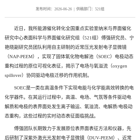
发布时间：2026-06-26 | 供稿部门：521组
近日，我所能源催化转化全国重点实验室纳米与界面催化
研究中心表面科学与界面催化研究组（
521
组）傅强研究员、宁
艳晓副研究员团队利用自主研制的近常压光发射电子显微镜
（
NAP-PEEM
），实现了固体氧化物电解池（
SOEC
）电极动态
重构过程的原位可视化表征，揭示了电场与氧溢流（
oxygen
spillover
）协同驱动电极迁移的作用机制。
SOEC
是一类在高温条件下实现电能与化学能高效转换的电
化学器件。在其运行过程中，高温、电场、气氛等条件驱动电
解质和电极的表界面处发生离子输运、氧溢流、电解质
/
电极动
态重构，这些过程的实时动态表征面临挑战。
傅强团队长期致力于发展原位表界面表征方法和仪器，先
后研制了深紫外激光光发射电子显微镜（
DUV-PEEM
）、近常