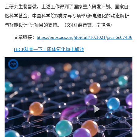
士研究生裴晋徽。上述工作得到了国家重点研发计划、国家自
然科学基金、中国科学院
B
类先导专项“能源电催化的动态解析
与智能设计”等项目的支持。（文
/
图 裴晋徽、宁艳晓）
文章链接：
https://pubs.acs.org/doi/full/10.1021/jacs.6c07436
DICP科普一下∣固体氧化物电解池