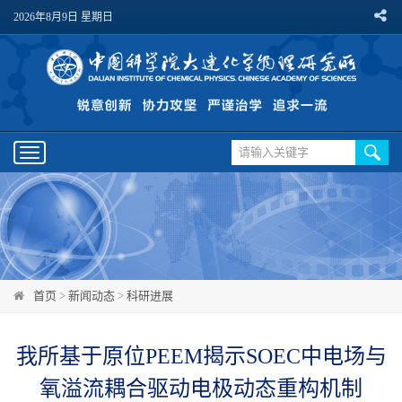
2026年8月9日 星期日
Toggle
navigation
首页
>
新闻动态
>
科研进展
我所基于原位PEEM揭示SOEC中电场与
氧溢流耦合驱动电极动态重构机制