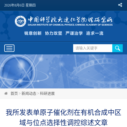
2026年8月6日 星期四
Toggle
navigation
首页
>
新闻动态
>
科研进展
我所发表单原子催化剂在有机合成中区
域与位点选择性调控综述文章