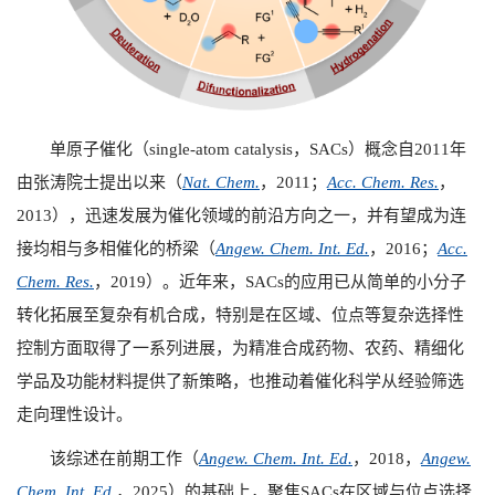
单原子催化（
single-atom catalysis
，
SACs
）概念自
2011
年
由张涛院士提出以来（
Nat. Chem.
，
2011
；
Acc. Chem. Res.
，
2013
），迅速发展为催化领域的前沿方向之一，并有望成为连
接均相与多相催化的桥梁（
Angew. Chem. Int. Ed.
，
2016
；
Acc.
Chem. Res.
，
2019
）。近年来，
SACs
的应用已从简单的小分子
转化拓展至复杂有机合成，特别是在区域、位点等复杂选择性
控制方面取得了一系列进展，为精准合成药物、农药、精细化
学品及功能材料提供了新策略，也推动着催化科学从经验筛选
走向理性设计。
该综述在前期工作（
Angew. Chem. Int. Ed.
，
2018
，
Angew.
Chem. Int. Ed.
，
2025
）的基础上，聚焦
SACs
在区域与位点选择