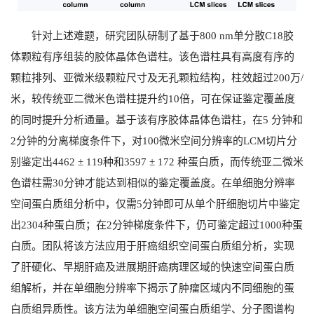
针对上述难题，研究团队研制了基于
800 nm
单分散
C18
胶
体颗粒有序组装的胶体晶体色谱柱。该色谱柱具有高度有序的
颗粒排列、亚微米级颗粒尺寸及无孔颗粒结构，柱效超过
200
万
/
米，较传统亚二微米色谱柱提升约
10
倍，可在保证鉴定覆盖度
的同时提升分析通量。基于该有序胶体晶体色谱柱，在
5
分钟和
2
分钟的分离梯度条件下，对
100
微米空间分辨率的
LCM
切片分
别鉴定出
4462 ± 119
种和
3597 ± 172
种蛋白质，而传统亚二微米
色谱柱需
30
分钟才能达到相似的鉴定覆盖度。在单细胞分辨率
空间蛋白质组分析中，仅需
5
分钟即可从单个肝细胞切片中鉴定
出
2304
种蛋白质；在
2
分钟梯度条件下，仍可鉴定超过
1000
种蛋
白质。团队将该方法应用于肝癌组织空间蛋白质组分析，实现
了肝硬化、早期肝癌及进展期肝癌病理区域的快速空间蛋白质
组解析，并在单细胞分辨率下揭示了肿瘤区域内不同细胞的蛋
白质组异质性。该方法为单细胞空间蛋白质组学、分子图谱构