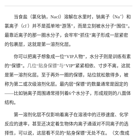
+
当食盐（氯化钠，Nacl）溶解在水里时，钠离子（Na
）和
-
氯离子（cl
）并不是孤单地“游荡”，而是立刻被水分子“围住”。
最靠近离子的那一圈水分子，会牢牢“抓住”离子形成一层紧密
的包裹层，这就是第一溶剂化层。
你可以把离子想象成一位“VIP人物”，水分子则是训练有素
的“保镖”。
几位“贴身保镖”与“
VIP”紧紧相依、寸步不离，这就
是第一溶剂化层。至于再外一圈的保镖，站位就松散得多，被
称为第二或次级溶剂化层。最内层“保镖”的数量通常是固定的
——比如钠离子周围通常排列着6个水分子，形成规则的八面体
结构。
第一溶剂化层不仅影响着离子在溶液中的迁移速度、化学
反应的速率，甚至还决定着生物体内离子通道对不同离子的选
择性，可以说，这层看不见的“贴身保镖”无处不在。（文/詹成