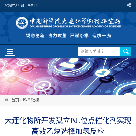
2026年8月6日 星期四
Toggle
navigation
首页
>
科普微视
大连化物所开发孤立Pd
位点催化剂实现
3
高效乙炔选择加氢反应