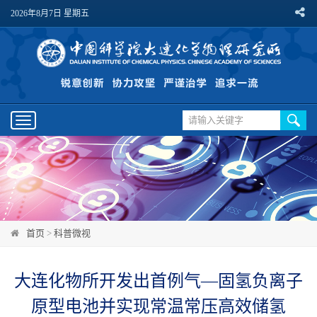
2026年8月7日 星期五
Toggle
navigation
首页
>
科普微视
大连化物所开发出首例气—固氢负离子
原型电池并实现常温常压高效储氢